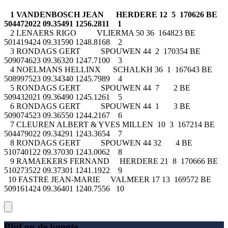
1 VANDENBOSCH JEAN HERDERE 12 5 170626 BE
504472022 09.35491 1256.2811 1
2 LENAERS RIGO VLIERMA 50 36 164823 BE
501419424 09.31590 1248.8168 2
3 RONDAGS GERT SPOUWEN 44 2 170354 BE
509074623 09.36320 1247.7100 3
4 NOELMANS HELLINX SCHALKH 36 1 167643 BE
508997523 09.34340 1245.7989 4
5 RONDAGS GERT SPOUWEN 44 7 2 BE
509432021 09.36490 1245.1261 5
6 RONDAGS GERT SPOUWEN 44 1 3 BE
509074523 09.36550 1244.2167 6
7 CLEUREN ALBERT & YVES MILLEN 10 3 167214 BE
504479022 09.34291 1243.3654 7
8 RONDAGS GERT SPOUWEN 44 32 4 BE
510740122 09.37030 1243.0062 8
9 RAMAEKERS FERNAND HERDERE 21 8 170666 BE
510273522 09.37301 1241.1922 9
10 FASTRE JEAN-MARIE VALMEER 17 13 169572 BE
509161424 09.36401 1240.7556 10
Blijf op de hoogte