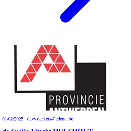
01/02/2025 · davy.deckers@telenet.be