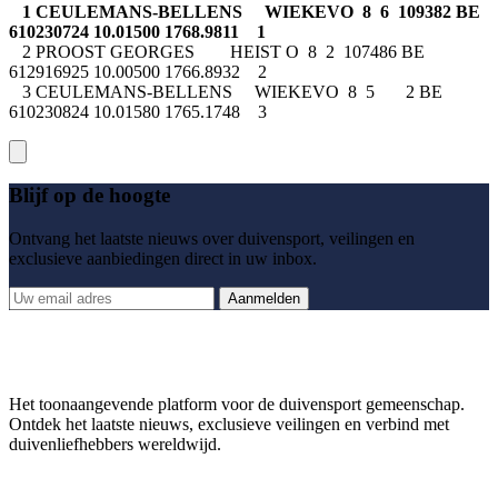
1 CEULEMANS-BELLENS WIEKEVO 8 6 109382 BE
610230724 10.01500 1768.9811 1
2 PROOST GEORGES HEIST O 8 2 107486 BE
612916925 10.00500 1766.8932 2
3 CEULEMANS-BELLENS WIEKEVO 8 5 2 BE
610230824 10.01580 1765.1748 3
Blijf op de hoogte
Ontvang het laatste nieuws over duivensport, veilingen en
exclusieve aanbiedingen direct in uw inbox.
Aanmelden
Het toonaangevende platform voor de duivensport gemeenschap.
Ontdek het laatste nieuws, exclusieve veilingen en verbind met
duivenliefhebbers wereldwijd.