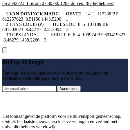
op 25/06/23. Los om 07:30:00. 1208 duiven. (87 liefhebbers)
1 VAN DONINCK MARC OEVEL
14 1 117286 BE
612257623 8.51150 1443.5200 1
2 THYS LOUIS (P) HULSHOU 8 5 107189 BE
601202023 8.44219 1441.3904 2
3 TOPS LINDA HEULTJE 6 4 109974 BE 601419323
8.46279 1438.2266 3
Blijf op de hoogte
Ontvang het laatste nieuws over duivensport, veilingen en
exclusieve aanbiedingen direct in uw inbox.
Aanmelden
Het toonaangevende platform voor de duivensport gemeenschap.
Ontdek het laatste nieuws, exclusieve veilingen en verbind met
duivenliefhebbers wereldwijd.