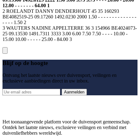
12.00 - - - - - - - 64.00 1
2 ROELANDT DANNY DENDERHOUT 45 35 160293
BE4082519-25 09.17260 1492.0230 2000 1.50 - - - - - - - - - - - - - -
- - - - 1.50 2
3 WAUTERS NADINE APPELTERRE 36 3 154966 BE4024073-
25 09.13530 1491.7311 3333 3.00 6.00 7.50 7.50 - - - - 10.00 -
15.00 10.00 - - - - - 25.00 - 84.00 3
Blijf op de hoogte
Ontvang het laatste nieuws over duivensport, veilingen en
exclusieve aanbiedingen direct in uw inbox.
Aanmelden
Het toonaangevende platform voor de duivensport gemeenschap.
Ontdek het laatste nieuws, exclusieve veilingen en verbind met
duivenliefhebbers wereldwijd.