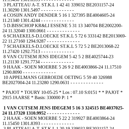
3 PLATTEAU A-T. ST.K.L 1 42 41 339032 BE2031157-24
11.30290 1301.5497 - - - - - - - - - - - - -
4 COSIJN ANDY DENDER 5 16 1 327395 BE4004605-24
11.21340 1301.4244 - - - - - - - - - - - - -
5 D.BISSCHOP KR&LI ESSENE 5 31 13 340704 BE2002200-
24 11.32040 1300.0661 - - - - - - - - - - - - -
6 SCHAEKELS-D.LOECKE ST.K.L 5 72 6 333142 BE2013069-
22 11.27160 1294.9287 - - - - - - - - - - - - -
7 SCHAEKELS-D.LOECKE ST.K.L 5 72 5 2 BE2013068-22
11.27420 1292.7513 - - - - - - - - - - - - -
8 VAN CUTSEM JENS IDEGEM 5 42 5 2 BE4025744-23
11.21130 1291.7734 - - - - - - - - - - - - -
9 HAAK - SOEN MOERBE 5 26 9 2 BE4003866-24 11.17510
1290.8090 - - - - - - - - - - - - -
10 APPELMANS GEBROEDE OETING 5 59 40 326988
BE2027004-24 11.23280 1290.0631 - - - - - - - - - - - - -
* PAJOT * TOURY 10-05-25 * Los : 07.10 S:0151 * * PAJOT *
2915 JAARSE * Basis: 330000 P: 1 *
1 VAN CUTSEM JENS IDEGEM 5 16 3 324515 BE4037025-
24 11.17320 1310.9952 - - - - - - - - - - - - -
2 HAAK - SOEN MOERBE 5 22 2 319927 BE4003864-24
11.15450 1301.8393 - - - - - - - - - - - - -
3 PLATTEAU A-T. ST.K.L 1 20 19 339032 BE2031157-24