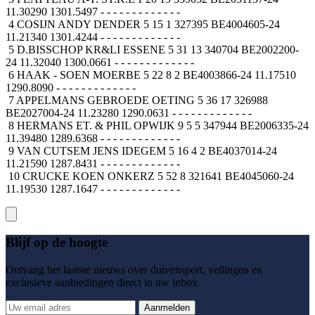
11.30290 1301.5497 - - - - - - - - - - - - -
4 COSIJN ANDY DENDER 5 15 1 327395 BE4004605-24
11.21340 1301.4244 - - - - - - - - - - - - -
5 D.BISSCHOP KR&LI ESSENE 5 31 13 340704 BE2002200-
24 11.32040 1300.0661 - - - - - - - - - - - - -
6 HAAK - SOEN MOERBE 5 22 8 2 BE4003866-24 11.17510
1290.8090 - - - - - - - - - - - - -
7 APPELMANS GEBROEDE OETING 5 36 17 326988
BE2027004-24 11.23280 1290.0631 - - - - - - - - - - - - -
8 HERMANS ET. & PHIL OPWIJK 9 5 5 347944 BE2006335-24
11.39480 1289.6368 - - - - - - - - - - - - -
9 VAN CUTSEM JENS IDEGEM 5 16 4 2 BE4037014-24
11.21590 1287.8431 - - - - - - - - - - - - -
10 CRUCKE KOEN ONKERZ 5 52 8 321641 BE4045060-24
11.19530 1287.1647 - - - - - - - - - - - - -
Blijf op de hoogte
Ontvang het laatste nieuws over duivensport, veilingen en
exclusieve aanbiedingen direct in uw inbox.
Aanmelden