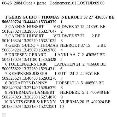
06-25 2084 Oude + jaarse Deelnemers:161 LOSTIJD:09.00
1 GERIS GUIDO + THOMAS NEEROET 37 27 436507 BE
506820724 13.44440 1533.0379 1
2 CAENEN HUBERT VELDWEZ 57 12 413591 BE
501027024 13.29500 1532.7647 2
3 CAENEN HUBERT VELDWEZ 57 22 2 BE
501016324 13.29570 1532.1022 3
4 GERIS GUIDO + THOMAS NEEROET 37 15 2 BE
506834224 13.45070 1530.9768 4
5 DREESEN GERARD LANKLAA 7 2 430567 BE
504313024 13.41180 1530.6328 5
6 TOLLENAERS ERIK LANAKEN 21 2 416668 BE
500055622 13.32260 1529.4311 6
7 KEMPKENS JOSEPH LEUT 24 2 429351 BE
509328624 13.40480 1529.0278 7
8 BOGAERTS DANNY HOESELT 8 5 408503 BE
508240924 13.27140 1528.6379 8
9 PETERMANS LAMBERT HERDERE 5 1 406948 BE
508267023 13.26250 1527.4870 9
10 RAETS GEBR.& KENNY VLIERMA 20 15 402024 BE
501385024 13.23130 1527.3501 10