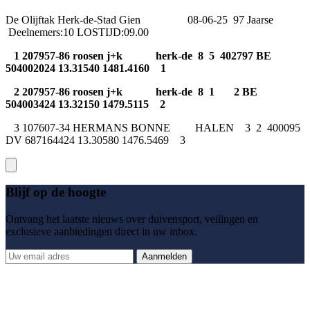
De Olijftak Herk-de-Stad Gien 08-06-25 97 Jaarse
Deelnemers:10 LOSTIJD:09.00
1 207957-86 roosen j+k herk-de 8 5 402797 BE
504002024 13.31540 1481.4160 1
2 207957-86 roosen j+k herk-de 8 1 2 BE
504003424 13.32150 1479.5115 2
3 107607-34 HERMANS BONNE HALEN 3 2 400095
DV 687164424 13.30580 1476.5469 3
Blijf op de hoogte
Ontvang het laatste nieuws over duivensport, veilingen en
exclusieve aanbiedingen direct in uw inbox.
Aanmelden