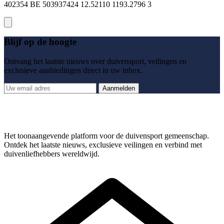
402354 BE 503937424 12.52110 1193.2796 3
Blijf op de hoogte
Ontvang het laatste nieuws over duivensport, veilingen en
exclusieve aanbiedingen direct in uw inbox.
Aanmelden
Het toonaangevende platform voor de duivensport gemeenschap.
Ontdek het laatste nieuws, exclusieve veilingen en verbind met
duivenliefhebbers wereldwijd.