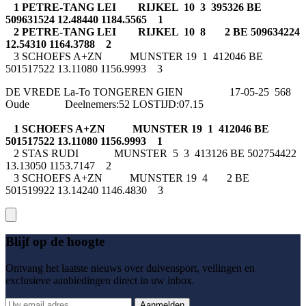
1 PETRE-TANG LEI RIJKEL 10 3 395326 BE
509631524 12.48440 1184.5565 1
2 PETRE-TANG LEI RIJKEL 10 8 2 BE 509634224
12.54310 1164.3788 2
3 SCHOEFS A+ZN MUNSTER 19 1 412046 BE
501517522 13.11080 1156.9993 3
DE VREDE La-To TONGEREN GIEN 17-05-25 568
Oude Deelnemers:52 LOSTIJD:07.15
1 SCHOEFS A+ZN MUNSTER 19 1 412046 BE
501517522 13.11080 1156.9993 1
2 STAS RUDI MUNSTER 5 3 413126 BE 502754422
13.13050 1153.7147 2
3 SCHOEFS A+ZN MUNSTER 19 4 2 BE
501519922 13.14240 1146.4830 3
Blijf op de hoogte
Ontvang het laatste nieuws over duivensport, veilingen en
exclusieve aanbiedingen direct in uw inbox.
Aanmelden