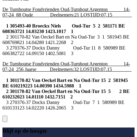
De Turnhoutse Fondvrienden Oud-Turnhout Argenton 14-
07-24 88 Oude Deelnemers:21 LOSTIJD:07.15
1 305493-40 Broeckx Niels Oud-Tur 5 2 581171 BE
608363721 14.03230 1423.1017 1
2 301170-82 Van Oeckel Bart en Na Oud-Tur 3 1 581945 BE
608769821 14.04280 1421.2268 2
3 270376-37 Dockx Danny Oud-Tur 11 8 580989 BE
606382722 14.09150 1402.5081 3
De Turnhoutse Fondvrienden Oud-Turnhout Argenton 14-
07-24 256 Jaarse Deelnemers:32 LOSTIJD:07.15
1 301170-82 Van Oeckel Bart en Na Oud-Tur 15 2 581945
BE 610219223 14.00390 1434.5988 1
2 301170-82 Van Oeckel Bart en Na Oud-Tur 15 5 2 BE
610232023 14.01110 1432.7151 2
3 270376-37 Dockx Danny Oud-Tur 7 1 580989 BE
610133123 14.02220 1426.2065 3
Blijf op de hoogte