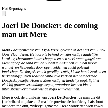
Hot
Reportages
Joeri De Doncker: de coming
man uit Mere
Mere
- deelgemeente van
Erpe-Mere
, gelegen in het hart van Zuid-
Oost-Vlaanderen. Het dorp is bekend om zijn rustige landelijke
karakter, charmante buurtschappen en een sterk verenigingsleven.
Mere ligt op de rand van de Vlaamse Ardennen en biedt mooie
wandel- en fietsroutes door open velden en zacht golvend
landschap. De dorpskern telt gezellige cafés, kleine handelszaken en
herkenningspunten zoals de Sint-Bavo kerk en het beschermde
Doesjeskapelletje. Hoewel Mere rustig en landelijk oogt, ligt het
vlak bij grotere verbindingswegen, waardoor het een ideale
uitvalsbasis vormt voor wie de regio wil verkennen.
Mere is ook de thuisbasis van
Joeri De Doncker
: de man die dit
jaar keihard uitpakte en 2 maal de provinciale hoofdvogel afschoot
met dezelfde duif,
“Nicky”
genaamd. Deze wonderfee won zowel