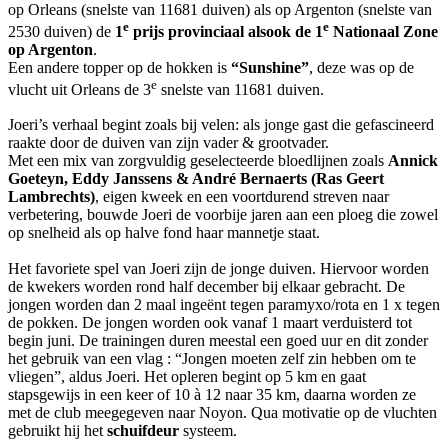
op Orleans (snelste van 11681 duiven) als op Argenton (snelste van
e
e
2530 duiven) de
1
prijs provinciaal alsook de 1
Nationaal Zone
op Argenton
.
Een andere topper op de hokken is
“Sunshine”
, deze was op de
e
vlucht uit Orleans de 3
snelste van 11681 duiven.
Joeri’s verhaal begint zoals bij velen: als jonge gast die gefascineerd
raakte door de duiven van zijn vader & grootvader.
Met een mix van zorgvuldig geselecteerde bloedlijnen zoals
Annick
Goeteyn, Eddy Janssens & André Bernaerts (Ras Geert
Lambrechts)
, eigen kweek en een voortdurend streven naar
verbetering, bouwde Joeri de voorbije jaren aan een ploeg die zowel
op snelheid als op halve fond haar mannetje staat.
Het favoriete spel van Joeri zijn de jonge duiven. Hiervoor worden
de kwekers worden rond half december bij elkaar gebracht. De
jongen worden dan 2 maal ingeënt tegen paramyxo/rota en 1 x tegen
de pokken. De jongen worden ook vanaf 1 maart verduisterd tot
begin juni. De trainingen duren meestal een goed uur en dit zonder
het gebruik van een vlag : “Jongen moeten zelf zin hebben om te
vliegen”, aldus Joeri. Het opleren begint op 5 km en gaat
stapsgewijs in een keer of 10 à 12 naar 35 km, daarna worden ze
met de club meegegeven naar Noyon. Qua motivatie op de vluchten
gebruikt hij het
schuifdeur
systeem.