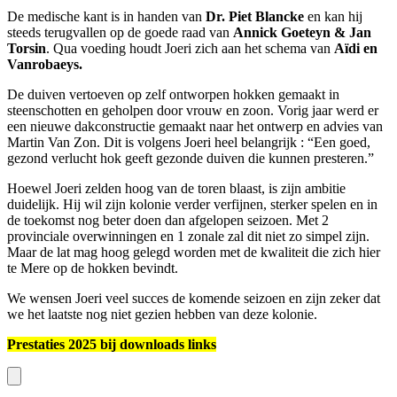
De medische kant is in handen van
Dr. Piet Blancke
en kan hij
steeds terugvallen op de goede raad van
Annick Goeteyn & Jan
Torsin
. Qua voeding houdt Joeri zich aan het schema van
Aïdi en
Vanrobaeys.
De duiven vertoeven op zelf ontworpen hokken gemaakt in
steenschotten en geholpen door vrouw en zoon. Vorig jaar werd er
een nieuwe dakconstructie gemaakt naar het ontwerp en advies van
Martin Van Zon. Dit is volgens Joeri heel belangrijk : “Een goed,
gezond verlucht hok geeft gezonde duiven die kunnen presteren.”
Hoewel Joeri zelden hoog van de toren blaast, is zijn ambitie
duidelijk. Hij wil zijn kolonie verder verfijnen, sterker spelen en in
de toekomst nog beter doen dan afgelopen seizoen. Met 2
provinciale overwinningen en 1 zonale zal dit niet zo simpel zijn.
Maar de lat mag hoog gelegd worden met de kwaliteit die zich hier
te Mere op de hokken bevindt.
We wensen Joeri veel succes de komende seizoen en zijn zeker dat
we het laatste nog niet gezien hebben van deze kolonie.
Prestaties 2025 bij downloads links