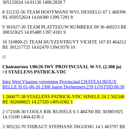
305132024 14.01130 1400.2828 7
8 311232-56 TEAM HOOYMANS WVL DESSELG 67 1 468396
NL 850552624 14.04380 1399.7291 8
9 301027-36 TEAM PLATTEEUW RUMBEKE 69 36 469253 BE
308323625 14.05480 1397.4181 9
10 310809-21 TEAM HUYZENTRUYT VICHTE 107 83 464212
BE 301217725 14.02470 1394.9376 10
///
Chateauroux 1/06/26 IWV PROVINCIAAL W-VL (2.308 ja)
>1 STAELENS PATRICK-VDC
Inter West Vlaamse vereniging Provinciaal CHATEAUROUX
BELLE IS 01-06-26 2308 Jaarse Deelnemers:259 LOSTIJD:08.30
1 260677-38 STAELENS PATRICK-VDC SIJSELE 24 2 502348
BE 302608825 14.27320 1405.0382 1
2 172108-30 COOLS RIK RUISELE 6 5 484760 BE 303801925
14.15100 1404.4230 2
3 305232-70 THIBAUT STEPHANE INGOOIG 14 1 463797 BE