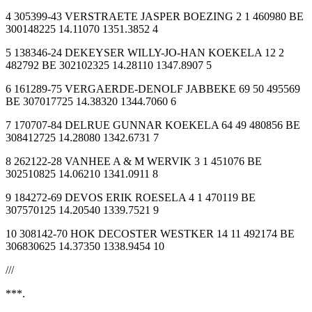
4 305399-43 VERSTRAETE JASPER BOEZING 2 1 460980 BE
300148225 14.11070 1351.3852 4
5 138346-24 DEKEYSER WILLY-JO-HAN KOEKELA 12 2
482792 BE 302102325 14.28110 1347.8907 5
6 161289-75 VERGAERDE-DENOLF JABBEKE 69 50 495569
BE 307017725 14.38320 1344.7060 6
7 170707-84 DELRUE GUNNAR KOEKELA 64 49 480856 BE
308412725 14.28080 1342.6731 7
8 262122-28 VANHEE A & M WERVIK 3 1 451076 BE
302510825 14.06210 1341.0911 8
9 184272-69 DEVOS ERIK ROESELA 4 1 470119 BE
307570125 14.20540 1339.7521 9
10 308142-70 HOK DECOSTER WESTKER 14 11 492174 BE
306830625 14.37350 1338.9454 10
///
***.