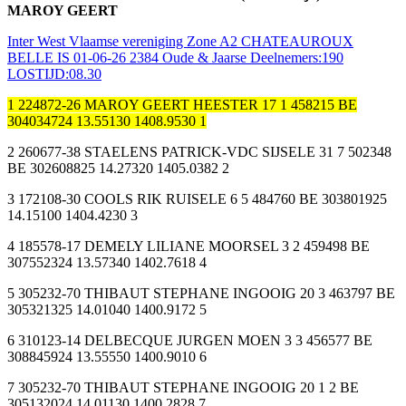
MAROY GEERT
Inter West Vlaamse vereniging Zone A2 CHATEAUROUX
BELLE IS 01-06-26 2384 Oude & Jaarse Deelnemers:190
LOSTIJD:08.30
1 224872-26 MAROY GEERT HEESTER 17 1 458215 BE
304034724 13.55130 1408.9530 1
2 260677-38 STAELENS PATRICK-VDC SIJSELE 31 7 502348
BE 302608825 14.27320 1405.0382 2
3 172108-30 COOLS RIK RUISELE 6 5 484760 BE 303801925
14.15100 1404.4230 3
4 185578-17 DEMELY LILIANE MOORSEL 3 2 459498 BE
307552324 13.57340 1402.7618 4
5 305232-70 THIBAUT STEPHANE INGOOIG 20 3 463797 BE
305321325 14.01040 1400.9172 5
6 310123-14 DELBECQUE JURGEN MOEN 3 3 456577 BE
308845924 13.55550 1400.9010 6
7 305232-70 THIBAUT STEPHANE INGOOIG 20 1 2 BE
305132024 14.01130 1400.2828 7