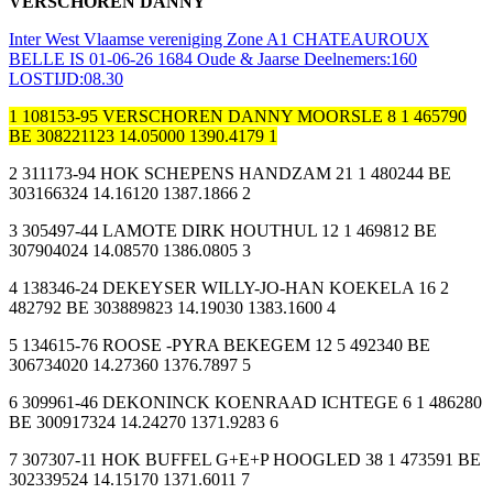
VERSCHOREN DANNY
Inter West Vlaamse vereniging Zone A1 CHATEAUROUX
BELLE IS 01-06-26 1684 Oude & Jaarse Deelnemers:160
LOSTIJD:08.30
1 108153-95 VERSCHOREN DANNY MOORSLE 8 1 465790
BE 308221123 14.05000 1390.4179 1
2 311173-94 HOK SCHEPENS HANDZAM 21 1 480244 BE
303166324 14.16120 1387.1866 2
3 305497-44 LAMOTE DIRK HOUTHUL 12 1 469812 BE
307904024 14.08570 1386.0805 3
4 138346-24 DEKEYSER WILLY-JO-HAN KOEKELA 16 2
482792 BE 303889823 14.19030 1383.1600 4
5 134615-76 ROOSE -PYRA BEKEGEM 12 5 492340 BE
306734020 14.27360 1376.7897 5
6 309961-46 DEKONINCK KOENRAAD ICHTEGE 6 1 486280
BE 300917324 14.24270 1371.9283 6
7 307307-11 HOK BUFFEL G+E+P HOOGLED 38 1 473591 BE
302339524 14.15170 1371.6011 7