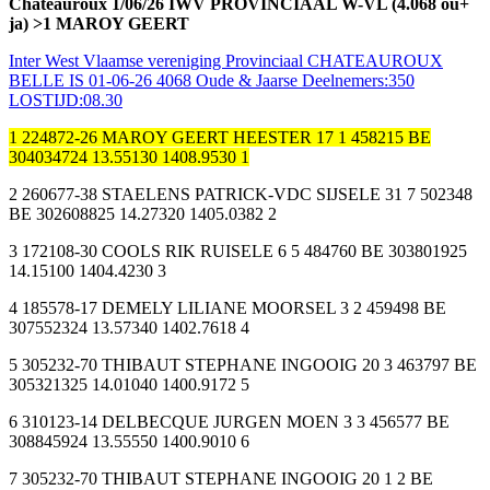
Chateauroux 1/06/26 IWV PROVINCIAAL W-VL (4.068 ou+
ja) >1 MAROY GEERT
Inter West Vlaamse vereniging Provinciaal CHATEAUROUX
BELLE IS 01-06-26 4068 Oude & Jaarse Deelnemers:350
LOSTIJD:08.30
1 224872-26 MAROY GEERT HEESTER 17 1 458215 BE
304034724 13.55130 1408.9530 1
2 260677-38 STAELENS PATRICK-VDC SIJSELE 31 7 502348
BE 302608825 14.27320 1405.0382 2
3 172108-30 COOLS RIK RUISELE 6 5 484760 BE 303801925
14.15100 1404.4230 3
4 185578-17 DEMELY LILIANE MOORSEL 3 2 459498 BE
307552324 13.57340 1402.7618 4
5 305232-70 THIBAUT STEPHANE INGOOIG 20 3 463797 BE
305321325 14.01040 1400.9172 5
6 310123-14 DELBECQUE JURGEN MOEN 3 3 456577 BE
308845924 13.55550 1400.9010 6
7 305232-70 THIBAUT STEPHANE INGOOIG 20 1 2 BE