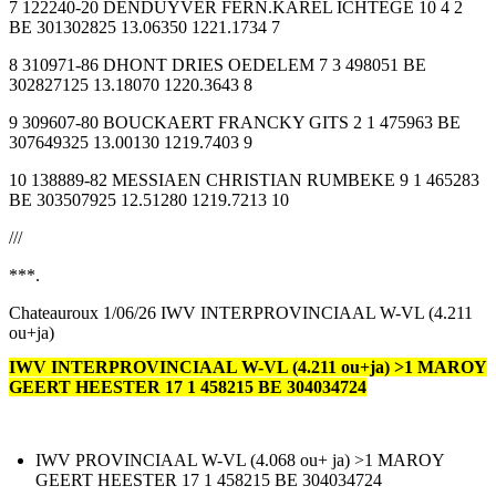
7 122240-20 DENDUYVER FERN.KAREL ICHTEGE 10 4 2
BE 301302825 13.06350 1221.1734 7
8 310971-86 DHONT DRIES OEDELEM 7 3 498051 BE
302827125 13.18070 1220.3643 8
9 309607-80 BOUCKAERT FRANCKY GITS 2 1 475963 BE
307649325 13.00130 1219.7403 9
10 138889-82 MESSIAEN CHRISTIAN RUMBEKE 9 1 465283
BE 303507925 12.51280 1219.7213 10
///
***.
Chateauroux 1/06/26 IWV INTERPROVINCIAAL W-VL (4.211
ou+ja)
IWV INTERPROVINCIAAL W-VL (4.211 ou+ja) >1 MAROY
GEERT HEESTER 17 1 458215 BE 304034724
IWV PROVINCIAAL W-VL (4.068 ou+ ja) >1 MAROY
GEERT HEESTER 17 1 458215 BE 304034724