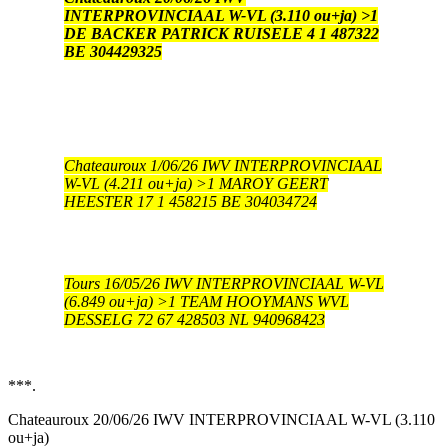
INTERPROVINCIAAL W-VL (3.110 ou+ja) >1
DE BACKER PATRICK RUISELE 4 1 487322
BE 304429325
Chateauroux 1/06/26 IWV INTERPROVINCIAAL
W-VL (4.211 ou+ja) >1 MAROY GEERT
HEESTER 17 1 458215 BE 304034724
Tours 16/05/26 IWV INTERPROVINCIAAL W-VL
(6.849 ou+ja) >1 TEAM HOOYMANS WVL
DESSELG 72 67 428503 NL 940968423
***.
Chateauroux 20/06/26 IWV INTERPROVINCIAAL W-VL (3.110
ou+ja)