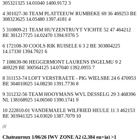
305321325 14.01040 1400.9172 3
4 301027-36 TEAM PLATTEEUW RUMBEKE 69 36 469253 BE
308323625 14.05480 1397.4181 4
5 310809-21 TEAM HUYZENTRUYT VICHTE 52 47 464212
BE 301217725 14.02470 1394.9376 5
6 172108-30 COOLS RIK RUISELE 6 3 2 BE 303804225
14.17330 1394.7921 6
7 108639-96 HEGGERMONT LAURENS INGELMU 9 2
469229 BE 300564125 14.07040 1392.0955 7
8 311153-74 LOFT VERSTRAETE - PIG WIELSBE 24 6 470953
BE 304010025 14.08230 1391.7736 8
9 311232-56 TEAM HOOYMANS WVL DESSELG 29 3 468396
NL 138168925 14.06560 1390.1741 9
10 222810-01 VANDEMAELE WILFRIED HEULE 11 3 462153
BE 303941325 14.03020 1387.7079 10
///
Chateauroux 1/06/26 IWV ZONE A2 (2.384 ou+ja) >1