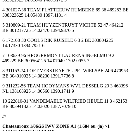
4 301027-36 TEAM PLATTEEUW RUMBEKE 69 36 469253 BE
308323625 14.05480 1397.4181 4
5 310809-21 TEAM HUYZENTRUYT VICHTE 52 47 464212
BE 301217725 14.02470 1394.9376 5
6 172108-30 COOLS RIK RUISELE 6 3 2 BE 303804225
14.17330 1394.7921 6
7 108639-96 HEGGERMONT LAURENS INGELMU 9 2
469229 BE 300564125 14.07040 1392.0955 7
8 311153-74 LOFT VERSTRAETE - PIG WIELSBE 24 6 470953
BE 304010025 14.08230 1391.7736 8
9 311232-56 TEAM HOOYMANS WVL DESSELG 29 3 468396
NL 138168925 14.06560 1390.1741 9
10 222810-01 VANDEMAELE WILFRIED HEULE 11 3 462153
BE 303941325 14.03020 1387.7079 10
///
Chateauroux 1/06/26 IWV ZONE A1 (1.684 ou+ja) >1