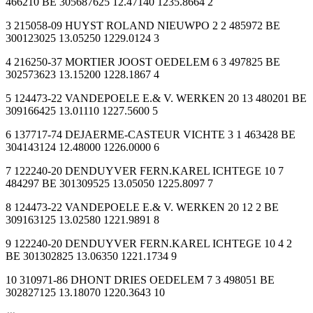
466210 BE 305687625 12.47140 1235.8664 2
3 215058-09 HUYST ROLAND NIEUWPO 2 2 485972 BE
300123025 13.05250 1229.0124 3
4 216250-37 MORTIER JOOST OEDELEM 6 3 497825 BE
302573623 13.15200 1228.1867 4
5 124473-22 VANDEPOELE E.& V. WERKEN 20 13 480201 BE
309166425 13.01110 1227.5600 5
6 137717-74 DEJAERME-CASTEUR VICHTE 3 1 463428 BE
304143124 12.48000 1226.0000 6
7 122240-20 DENDUYVER FERN.KAREL ICHTEGE 10 7
484297 BE 301309525 13.05050 1225.8097 7
8 124473-22 VANDEPOELE E.& V. WERKEN 20 12 2 BE
309163125 13.02580 1221.9891 8
9 122240-20 DENDUYVER FERN.KAREL ICHTEGE 10 4 2
BE 301302825 13.06350 1221.1734 9
10 310971-86 DHONT DRIES OEDELEM 7 3 498051 BE
302827125 13.18070 1220.3643 10