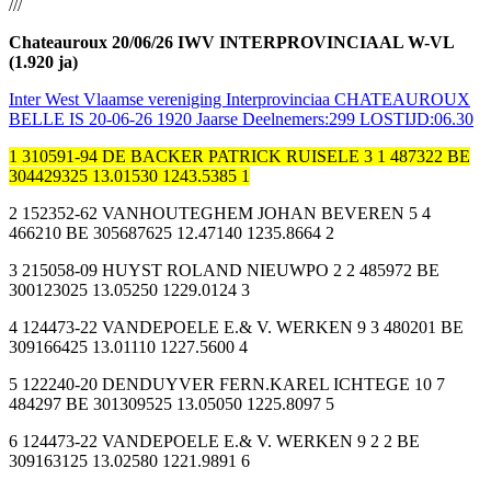
///
Chateauroux 20/06/26 IWV INTERPROVINCIAAL W-VL
(1.920 ja)
Inter West Vlaamse vereniging Interprovinciaa CHATEAUROUX
BELLE IS 20-06-26 1920 Jaarse Deelnemers:299 LOSTIJD:06.30
1 310591-94 DE BACKER PATRICK RUISELE 3 1 487322 BE
304429325 13.01530 1243.5385 1
2 152352-62 VANHOUTEGHEM JOHAN BEVEREN 5 4
466210 BE 305687625 12.47140 1235.8664 2
3 215058-09 HUYST ROLAND NIEUWPO 2 2 485972 BE
300123025 13.05250 1229.0124 3
4 124473-22 VANDEPOELE E.& V. WERKEN 9 3 480201 BE
309166425 13.01110 1227.5600 4
5 122240-20 DENDUYVER FERN.KAREL ICHTEGE 10 7
484297 BE 301309525 13.05050 1225.8097 5
6 124473-22 VANDEPOELE E.& V. WERKEN 9 2 2 BE
309163125 13.02580 1221.9891 6