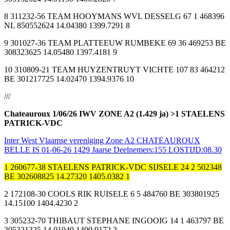
8 311232-56 TEAM HOOYMANS WVL DESSELG 67 1 468396
NL 850552624 14.04380 1399.7291 8
9 301027-36 TEAM PLATTEEUW RUMBEKE 69 36 469253 BE
308323625 14.05480 1397.4181 9
10 310809-21 TEAM HUYZENTRUYT VICHTE 107 83 464212
BE 301217725 14.02470 1394.9376 10
///
Chateauroux 1/06/26 IWV ZONE A2 (1.429 ja) >1 STAELENS
PATRICK-VDC
Inter West Vlaamse vereniging Zone A2 CHATEAUROUX
BELLE IS 01-06-26 1429 Jaarse Deelnemers:155 LOSTIJD:08.30
1 260677-38 STAELENS PATRICK-VDC SIJSELE 24 2 502348
BE 302608825 14.27320 1405.0382 1
2 172108-30 COOLS RIK RUISELE 6 5 484760 BE 303801925
14.15100 1404.4230 2
3 305232-70 THIBAUT STEPHANE INGOOIG 14 1 463797 BE
305321325 14.01040 1400.9172 3