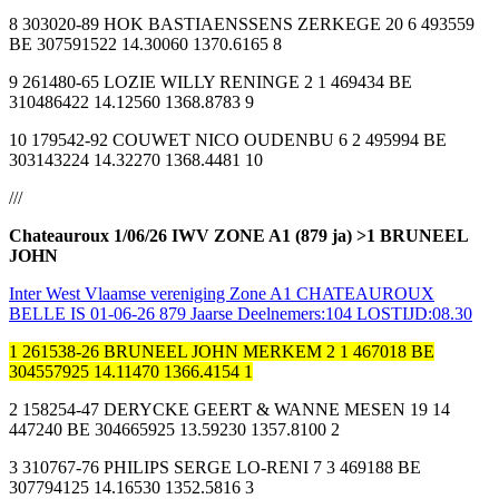
8 303020-89 HOK BASTIAENSSENS ZERKEGE 20 6 493559
BE 307591522 14.30060 1370.6165 8
9 261480-65 LOZIE WILLY RENINGE 2 1 469434 BE
310486422 14.12560 1368.8783 9
10 179542-92 COUWET NICO OUDENBU 6 2 495994 BE
303143224 14.32270 1368.4481 10
///
Chateauroux 1/06/26 IWV ZONE A1 (879 ja) >1 BRUNEEL
JOHN
Inter West Vlaamse vereniging Zone A1 CHATEAUROUX
BELLE IS 01-06-26 879 Jaarse Deelnemers:104 LOSTIJD:08.30
1 261538-26 BRUNEEL JOHN MERKEM 2 1 467018 BE
304557925 14.11470 1366.4154 1
2 158254-47 DERYCKE GEERT & WANNE MESEN 19 14
447240 BE 304665925 13.59230 1357.8100 2
3 310767-76 PHILIPS SERGE LO-RENI 7 3 469188 BE
307794125 14.16530 1352.5816 3