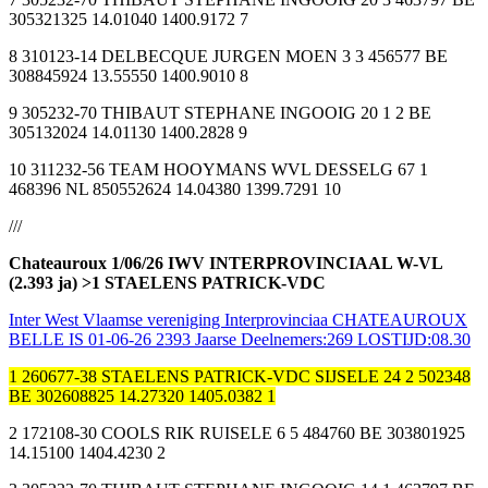
305321325 14.01040 1400.9172 7
8 310123-14 DELBECQUE JURGEN MOEN 3 3 456577 BE
308845924 13.55550 1400.9010 8
9 305232-70 THIBAUT STEPHANE INGOOIG 20 1 2 BE
305132024 14.01130 1400.2828 9
10 311232-56 TEAM HOOYMANS WVL DESSELG 67 1
468396 NL 850552624 14.04380 1399.7291 10
///
Chateauroux 1/06/26 IWV INTERPROVINCIAAL W-VL
(2.393 ja) >1 STAELENS PATRICK-VDC
Inter West Vlaamse vereniging Interprovinciaa CHATEAUROUX
BELLE IS 01-06-26 2393 Jaarse Deelnemers:269 LOSTIJD:08.30
1 260677-38 STAELENS PATRICK-VDC SIJSELE 24 2 502348
BE 302608825 14.27320 1405.0382 1
2 172108-30 COOLS RIK RUISELE 6 5 484760 BE 303801925
14.15100 1404.4230 2