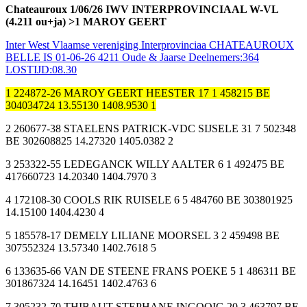
Chateauroux 1/06/26 IWV INTERPROVINCIAAL W-VL
(4.211 ou+ja) >1 MAROY GEERT
Inter West Vlaamse vereniging Interprovinciaa CHATEAUROUX
BELLE IS 01-06-26 4211 Oude & Jaarse Deelnemers:364
LOSTIJD:08.30
1 224872-26 MAROY GEERT HEESTER 17 1 458215 BE
304034724 13.55130 1408.9530 1
2 260677-38 STAELENS PATRICK-VDC SIJSELE 31 7 502348
BE 302608825 14.27320 1405.0382 2
3 253322-55 LEDEGANCK WILLY AALTER 6 1 492475 BE
417660723 14.20340 1404.7970 3
4 172108-30 COOLS RIK RUISELE 6 5 484760 BE 303801925
14.15100 1404.4230 4
5 185578-17 DEMELY LILIANE MOORSEL 3 2 459498 BE
307552324 13.57340 1402.7618 5
6 133635-66 VAN DE STEENE FRANS POEKE 5 1 486311 BE
301867324 14.16451 1402.4763 6
7 305232-70 THIBAUT STEPHANE INGOOIG 20 3 463797 BE