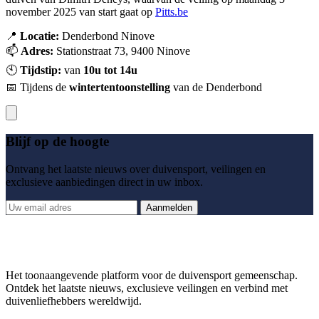
november 2025 van start gaat op
Pitts.be
📍
Locatie:
Denderbond Ninove
📫
Adres:
Stationstraat 73, 9400 Ninove
🕙
Tijdstip:
van
10u tot 14u
📅 Tijdens de
wintertentoonstelling
van de Denderbond
Blijf op de hoogte
Ontvang het laatste nieuws over duivensport, veilingen en
exclusieve aanbiedingen direct in uw inbox.
Aanmelden
Het toonaangevende platform voor de duivensport gemeenschap.
Ontdek het laatste nieuws, exclusieve veilingen en verbind met
duivenliefhebbers wereldwijd.