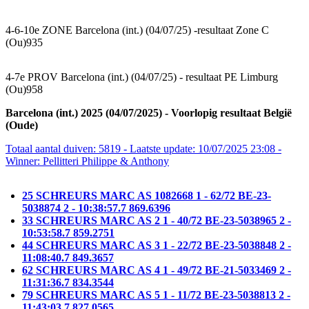
4-6-10e ZONE Barcelona (int.) (04/07/25) -resultaat Zone C
(Ou)935
4-7e PROV Barcelona (int.) (04/07/25) - resultaat PE Limburg
(Ou)958
Barcelona (int.) 2025 (04/07/2025) - Voorlopig resultaat België
(Oude)
Totaal aantal duiven: 5819 - Laatste update: 10/07/2025 23:08 -
Winner: Pellitteri Philippe & Anthony
25 SCHREURS MARC AS 1082668 1 - 62/72 BE-23-
5038874 2 - 10:38:57.7 869.6396
33 SCHREURS MARC AS 2 1 - 40/72 BE-23-5038965 2 -
10:53:58.7 859.2751
44 SCHREURS MARC AS 3 1 - 22/72 BE-23-5038848 2 -
11:08:40.7 849.3657
62 SCHREURS MARC AS 4 1 - 49/72 BE-21-5033469 2 -
11:31:36.7 834.3544
79 SCHREURS MARC AS 5 1 - 11/72 BE-23-5038813 2 -
11:43:03.7 827.0565