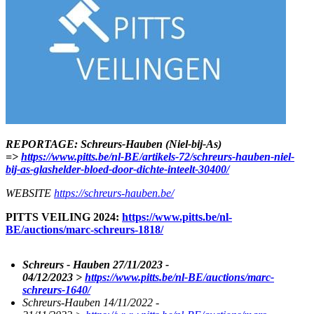
REPORTAGE: Schreurs-Hauben (Niel-bij-As)
=>
https://www.pitts.be/nl-BE/artikels-72/schreurs-hauben-niel-
bij-as-glashelder-bloed-door-dichte-inteelt-30400/
WEBSITE
https://schreurs-hauben.be/
PITTS VEILING 2024:
https://www.pitts.be/nl-
BE/auctions/marc-schreurs-1818/
Schreurs - Hauben 27/11/2023 -
04/12/2023 >
https://www.pitts.be/nl-BE/auctions/marc-
schreurs-1640/
Schreurs-Hauben 14/11/2022 -