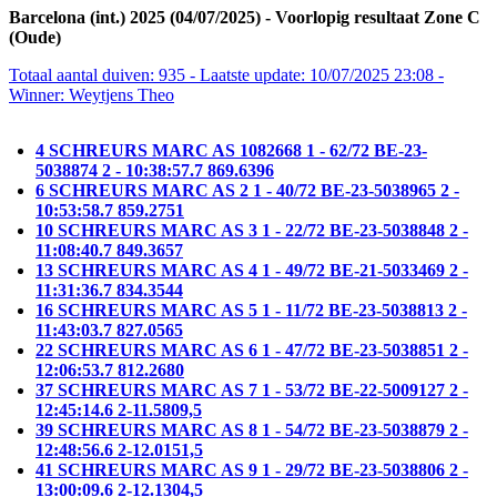
Barcelona (int.) 2025 (04/07/2025) - Voorlopig resultaat Zone C
(Oude)
Totaal aantal duiven: 935 - Laatste update: 10/07/2025 23:08 -
Winner: Weytjens Theo
4 SCHREURS MARC AS 1082668 1 - 62/72 BE-23-
5038874 2 - 10:38:57.7 869.6396
6 SCHREURS MARC AS 2 1 - 40/72 BE-23-5038965 2 -
10:53:58.7 859.2751
10 SCHREURS MARC AS 3 1 - 22/72 BE-23-5038848 2 -
11:08:40.7 849.3657
13 SCHREURS MARC AS 4 1 - 49/72 BE-21-5033469 2 -
11:31:36.7 834.3544
16 SCHREURS MARC AS 5 1 - 11/72 BE-23-5038813 2 -
11:43:03.7 827.0565
22 SCHREURS MARC AS 6 1 - 47/72 BE-23-5038851 2 -
12:06:53.7 812.2680
37 SCHREURS MARC AS 7 1 - 53/72 BE-22-5009127 2 -
12:45:14.6 2-11.5809,5
39 SCHREURS MARC AS 8 1 - 54/72 BE-23-5038879 2 -
12:48:56.6 2-12.0151,5
41 SCHREURS MARC AS 9 1 - 29/72 BE-23-5038806 2 -
13:00:09.6 2-12.1304,5