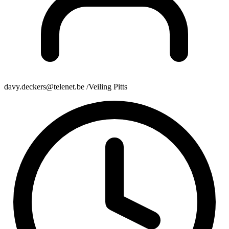
davy.deckers@telenet.be /Veiling Pitts