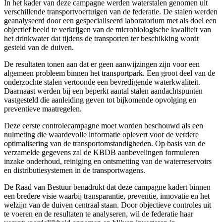
In het kader van deze campagne werden waterstalen genomen uit
verschillende transportvoertuigen van de federatie. De stalen werden
geanalyseerd door een gespecialiseerd laboratorium met als doel een
objectief beeld te verkrijgen van de microbiologische kwaliteit van
het drinkwater dat tijdens de transporten ter beschikking wordt
gesteld van de duiven.
De resultaten tonen aan dat er geen aanwijzingen zijn voor een
algemeen probleem binnen het transportpark. Een groot deel van de
onderzochte stalen vertoonde een bevredigende waterkwaliteit.
Daarnaast werden bij een beperkt aantal stalen aandachtspunten
vastgesteld die aanleiding geven tot bijkomende opvolging en
preventieve maatregelen.
Deze eerste controlecampagne moet worden beschouwd als een
nulmeting die waardevolle informatie oplevert voor de verdere
optimalisering van de transportomstandigheden. Op basis van de
verzamelde gegevens zal de KBDB aanbevelingen formuleren
inzake onderhoud, reiniging en ontsmetting van de waterreservoirs
en distributiesystemen in de transportwagens.
De Raad van Bestuur benadrukt dat deze campagne kadert binnen
een bredere visie waarbij transparantie, preventie, innovatie en het
welzijn van de duiven centraal staan. Door objectieve controles uit
te voeren en de resultaten te analyseren, wil de federatie haar