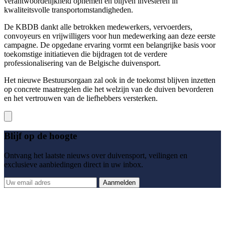
verantwoordelijkheid opnemen en blijven investeren in
kwaliteitsvolle transportomstandigheden.
De KBDB dankt alle betrokken medewerkers, vervoerders,
convoyeurs en vrijwilligers voor hun medewerking aan deze eerste
campagne. De opgedane ervaring vormt een belangrijke basis voor
toekomstige initiatieven die bijdragen tot de verdere
professionalisering van de Belgische duivensport.
Het nieuwe Bestuursorgaan zal ook in de toekomst blijven inzetten
op concrete maatregelen die het welzijn van de duiven bevorderen
en het vertrouwen van de liefhebbers versterken.
Blijf op de hoogte
Ontvang het laatste nieuws over duivensport, veilingen en
exclusieve aanbiedingen direct in uw inbox.
Aanmelden