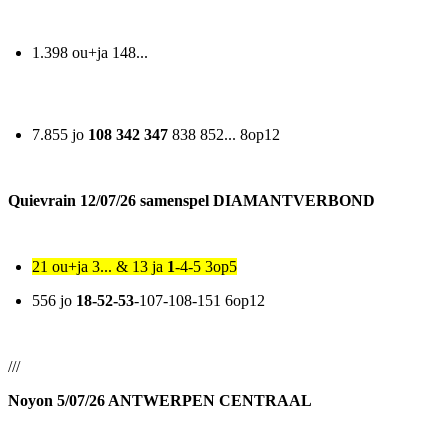
1.398 ou+ja 148...
7.855 jo
108 342 347
838 852... 8op12
Quievrain 12/07/26 samenspel DIAMANTVERBOND
21 ou+ja 3... & 13 ja
1
-4-5 3op5
556 jo
18-52-53
-107-108-151 6op12
///
Noyon 5/07/26 ANTWERPEN CENTRAAL