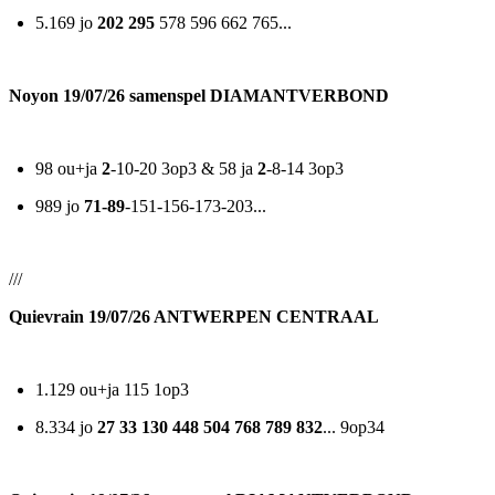
5.169 jo
202 295
578 596 662 765...
Noyon 19/07/26 samenspel DIAMANTVERBOND
98 ou+ja
2
-10-20 3op3 & 58 ja
2
-8-14 3op3
989 jo
71-89
-151-156-173-203...
///
Quievrain 19/07/26 ANTWERPEN CENTRAAL
1.129 ou+ja 115 1op3
8.334 jo
27 33 130 448 504 768 789 832
... 9op34