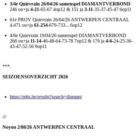
3/4e Quievrain 26/04/26 samenspel DIAMANTVERBOND
246 ou+ja
4-21
-65-67 4op12 & 151 ja
3-11
-35-37-45-47 6op11
61e PROV Quievrain 26/04/26 ANTWERPEN CENTRAAL
4.471 ou+ja
61-254
-679-733... 6op12
4/6e Quievrain 19/04/26 samenspel DIAMANTVERBOND
266 ou+ja
11-14
-46-48-64-73-78 7op12 & 176 ja
4-6-
24-25-36-
43-47-52-56 9op11
***.
SEIZOENSOVERZICHT 2026
https://pitts.be/results?search=diamant
///
Noyon 2/08/26 ANTWERPEN CENTRAAL