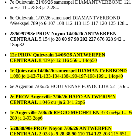
7e Quievrain 21/06/26 samenspel DIAMANTVERBOND
121
ou+ja
11
... & 83 ja
7
-28...
6e Quievrain 1/07/26 samenspel DIAMANTVERBOND
/Weekspel 789 jo
6
-107-108-112-113-115-117-120-125-128...
28/60/97/98e PROV Noyon 14/06/26 ANTWERPEN
CENTRAAL
5.154 jo
28 60 97 98 202 227
676 928 942...
18op32
12e PROV Quievrain 14/06/26 ANTWERPEN
CENTRAAL
8.439 jo
12 116 556
... 14op50
1e Quievrain 14/06/26 samenspel DIAMANTVERBOND
1.088 jo
1-13-71
-133-134-138-190-197-198-199... 14op40
6e Argenton 7/06/26 HOUTVENSE FONDCLUB 521 ja
6
...
2e PROV Angerville 7/06/26 HAFO ANTWERPEN
CENTRAAL
1.046 ou+ja
2
341 2op6
1e Angerville 7/06/26 REGIO MECHELEN
373 ou+ja
1
... &
280 ja
1
-93 2op6
5/28/38/90e PROV Noyon 7/06/26 ANTWERPEN
CENTRAAL
2.028 jo
5 28 38 90 110 114 122
208 215 651...