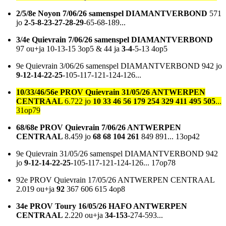
2/5/8e Noyon 7/06/26 samenspel DIAMANTVERBOND
571
jo
2-5-8-23-27-28-29
-65-68-189...
3/4e Quievrain 7/06/26 samenspel DIAMANTVERBOND
97 ou+ja 10-13-15 3op5 & 44 ja
3-4
-5-13 4op5
9e Quievrain 3/06/26 samenspel DIAMANTVERBOND
942 jo
9-12-14-22-25
-105-117-121-124-126...
10/33/46/56e PROV Quievrain 31/05/26 ANTWERPEN
CENTRAAL
6.722 jo
10 33 46 56 179 254 329 411 495 505
...
31op79
68/68e PROV Quievrain 7/06/26 ANTWERPEN
CENTRAAL
8.459 jo
68 68 104 261
849 891... 13op42
9e Quievrain 31/05/26 samenspel DIAMANTVERBOND 942
jo
9-12-14-22-25
-105-117-121-124-126... 17op78
92e PROV Quievrain 17/05/26 ANTWERPEN CENTRAAL
2.019 ou+ja
92
367 606 615 4op8
34e PROV Toury 16/05/26 HAFO ANTWERPEN
CENTRAAL
2.220 ou+ja
34-153
-274-593...