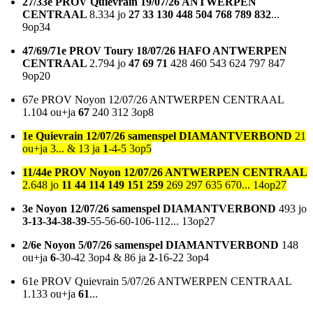
27/33e PROV Quievrain 19/07/26 ANTWERPEN
CENTRAAL
8.334 jo
27 33 130 448 504 768 789 832
...
9op34
47/69/71e PROV Toury 18/07/26 HAFO ANTWERPEN
CENTRAAL
2.794 jo
47 69 71
428 460 543 624 797 847
9op20
67e PROV Noyon 12/07/26 ANTWERPEN CENTRAAL
1.104 ou+ja
67
240 312 3op8
1e Quievrain 12/07/26 samenspel DIAMANTVERBOND
21
ou+ja 3... & 13 ja
1
-4-5 3op5
11/44e PROV Noyon 12/07/26 ANTWERPEN CENTRAAL
2.648 jo
11 44 114 149 151 259
269 297 635 670... 14op27
3e Noyon 12/07/26 samenspel DIAMANTVERBOND
493 jo
3-13-34-38-39
-55-56-60-106-112... 13op27
2/6e Noyon 5/07/26 samenspel DIAMANTVERBOND
148
ou+ja
6
-30-42 3op4 & 86 ja
2
-16-22 3op4
61e PROV Quievrain 5/07/26 ANTWERPEN CENTRAAL
1.133 ou+ja
61
...