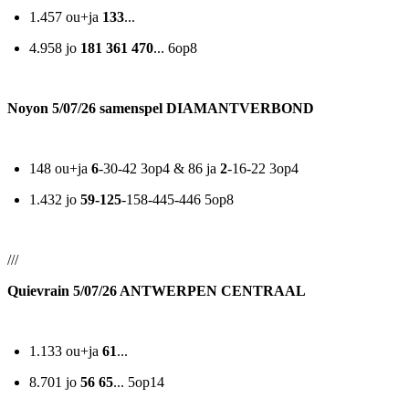
1.457 ou+ja
133
...
4.958 jo
181 361 470
... 6op8
Noyon 5/07/26 samenspel DIAMANTVERBOND
148 ou+ja
6
-30-42 3op4 & 86 ja
2
-16-22 3op4
1.432 jo
59-125
-158-445-446 5op8
///
Quievrain 5/07/26 ANTWERPEN CENTRAAL
1.133 ou+ja
61
...
8.701 jo
56 65
... 5op14