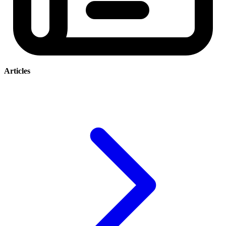
Articles