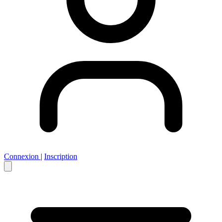
Connexion
|
Inscription