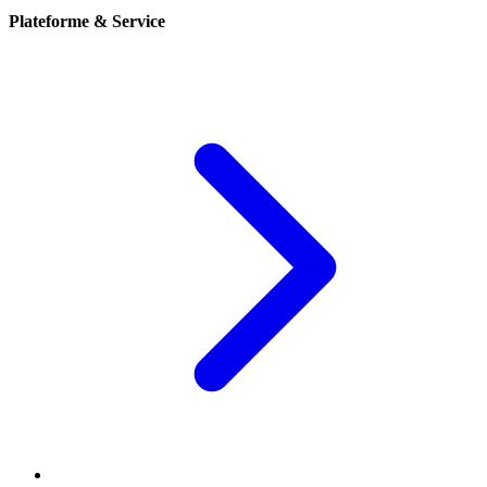
Plateforme & Service