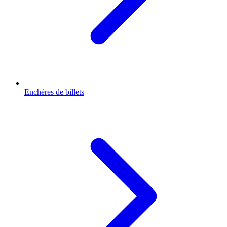
Enchères de billets