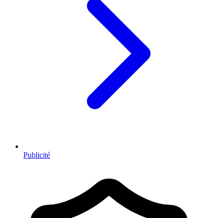
Publicité