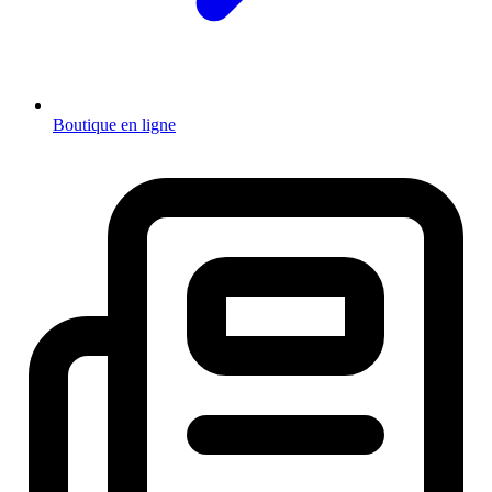
Boutique en ligne