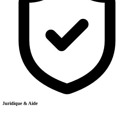
Juridique & Aide