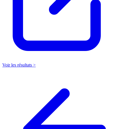
Voir les résultats >