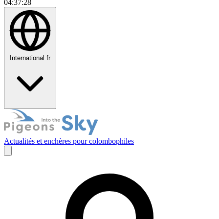
04:37:29
International
fr
Actualités et enchères pour colombophiles