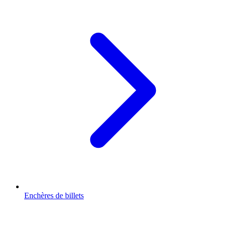
Enchères de billets