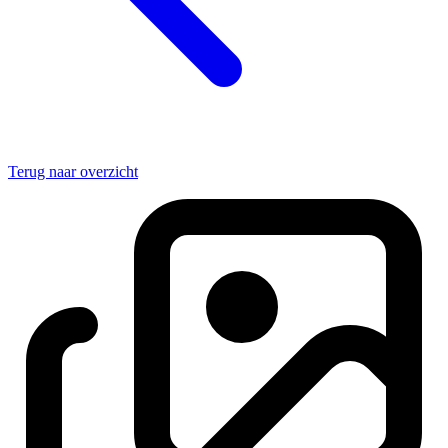
Terug naar overzicht