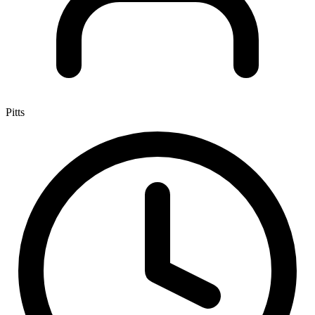
Pitts