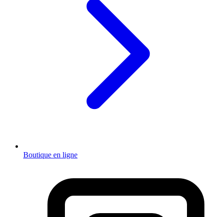
Boutique en ligne