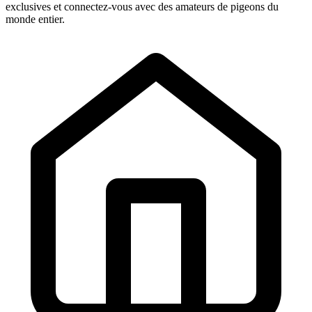
exclusives et connectez-vous avec des amateurs de pigeons du
monde entier.