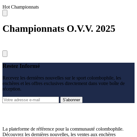
Hot
Championnats
Championnats O.V.V. 2025
Restez Informé
Recevez les dernières nouvelles sur le sport colombophile, les
enchères et les offres exclusives directement dans votre boîte de
réception.
S'abonner
La plateforme de référence pour la communauté colombophile.
Découvrez les dernières nouvelles, les ventes aux enchères