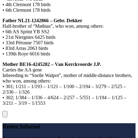
• 4th Clermont 178 birds
• 6th Clermont 178 birds
Father NL21-1242866 – Gebr. Dekker
Half-brother of “Mathias”, who won, among others:
• 6th AS Sprint YB SS2
• 21st Niergnies 6425 birds
• 33rd Péronne 7507 birds
• 83rd Arras 2063 birds
• 139th Roye 6016 birds
Mother BE16-4245282 – Van Kerckvoorde J.P.
Carries the AA gene
Inbreeding to “Snelle Walpot”, mother of middle-distance brothers,
who won, among others:
• 301; 1/211 – 1/193 – 1/121 – 1/100 – 2/194 – 3/279 – 2/525 –
2/336 – 1/326
• 302; 1/384 – 1/336 – 4/624 – 2/257 – 5/551 – 1/194 – 1/125 –
3/211 – 3/19 – 1/1553
Restez Informé