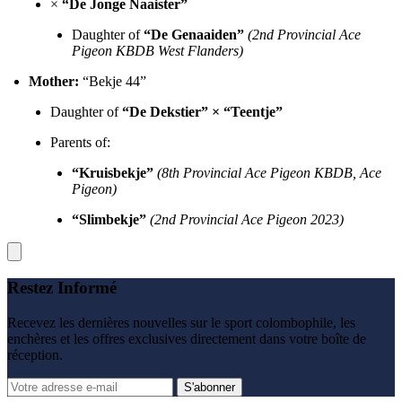
×
“De Jonge Naaister”
Daughter of
“De Genaaiden”
(2nd Provincial Ace
Pigeon KBDB West Flanders)
Mother:
“Bekje 44”
Daughter of
“De Dekstier” × “Teentje”
Parents of:
“Kruisbekje”
(8th Provincial Ace Pigeon KBDB, Ace
Pigeon)
“Slimbekje”
(2nd Provincial Ace Pigeon 2023)
Restez Informé
Recevez les dernières nouvelles sur le sport colombophile, les
enchères et les offres exclusives directement dans votre boîte de
réception.
S'abonner